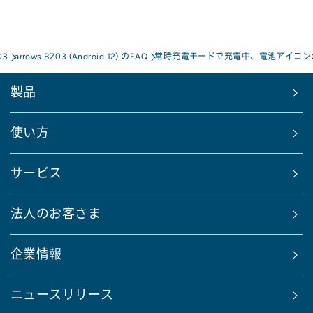
03
arrows BZ03 (Android 12) のFAQ
常時充電モードで充電中、電池アイコン
製品
使い方
サービス
法人のお客さま
企業情報
ニュースリリース