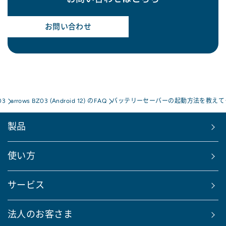
お問い合わせ
03
arrows BZ03 (Android 12) のFAQ
バッテリーセーバーの起動方法を教えて
製品
使い方
サービス
法人のお客さま