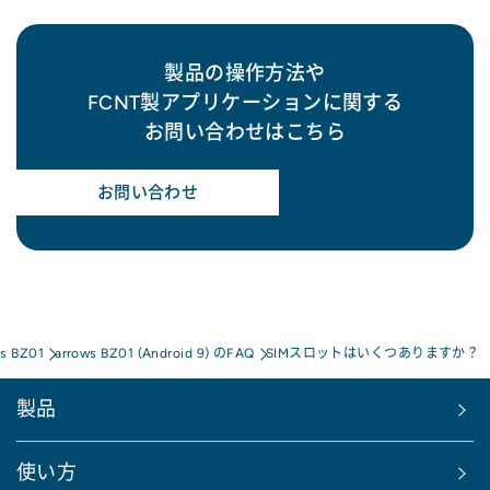
製品の操作方法や
FCNT製アプリケーションに関する
お問い合わせはこちら
お問い合わせ
ws BZ01
arrows BZ01 (Android 9) のFAQ
SIMスロットはいくつありますか？
製品
使い方