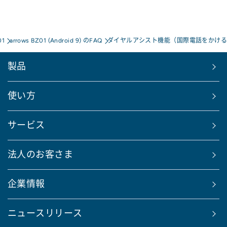
01
arrows BZ01 (Android 9) のFAQ
ダイヤルアシスト機能（国際電話をかける
製品
使い方
サービス
法人のお客さま
企業情報
ニュースリリース