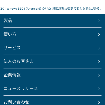
BZ01
arrows BZ01 (Android 9) のFAQ
受話音量が自動で変わる場合がある。
製品
使い方
サービス
法人のお客さま
企業情報
ニュースリリース
お問い合わせ