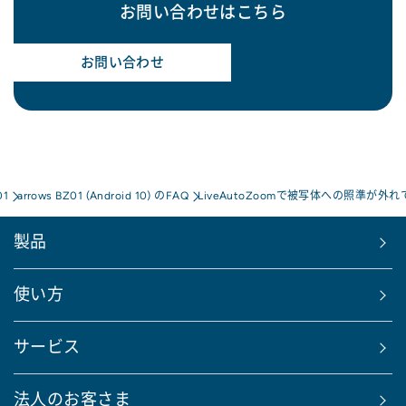
お問い合わせはこちら
お問い合わせ
01
arrows BZ01 (Android 10) のFAQ
LiveAutoZoomで被写体への照準
製品
使い方
サービス
法人のお客さま