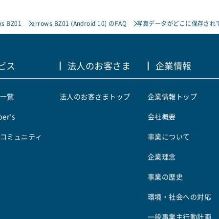
ws BZ01
arrows BZ01 (Android 10) のFAQ
写真データがどこに保存され
ビス
法人のお客さま
企業情報
一覧
法人のお客さまトップ
企業情報トップ
er's
会社概要
コミュニティ
事業について
企業理念
事業の歴史
環境・社会への対応
一般事業主行動計画