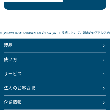
01
arrows BZ01 (Android 10) のFAQ
Wi-Fi接続において、端末のIPアドレ
製品
使い方
サービス
法人のお客さま
企業情報