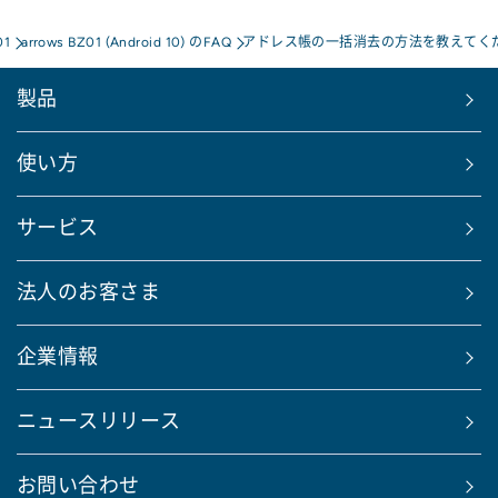
01
arrows BZ01 (Android 10) のFAQ
アドレス帳の一括消去の方法を教えてく
製品
使い方
サービス
法人のお客さま
企業情報
ニュースリリース
お問い合わせ