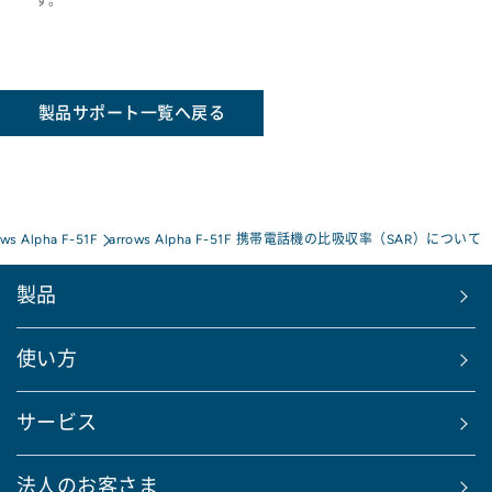
す。
製品サポート一覧へ戻る
ows Alpha F-51F
arrows Alpha F-51F 携帯電話機の比吸収率（SAR）について
製品
使い方
サービス
法人のお客さま