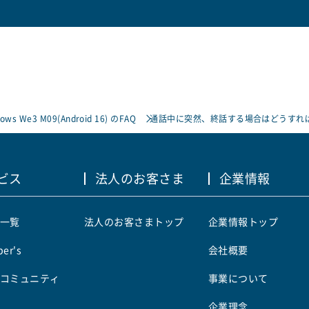
rows We3 M09(Android 16) のFAQ
通話中に突然、終話する場合はどうすれ
ビス
法人のお客さま
企業情報
一覧
法人のお客さまトップ
企業情報トップ
er's
会社概要
コミュニティ
事業について
企業理念