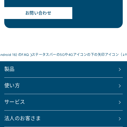
お問い合わせ
Android 16) のFAQ
ステータスバーの5Gや4Gアイコンの下の矢印アイコン（↓
製品
使い方
サービス
法人のお客さま