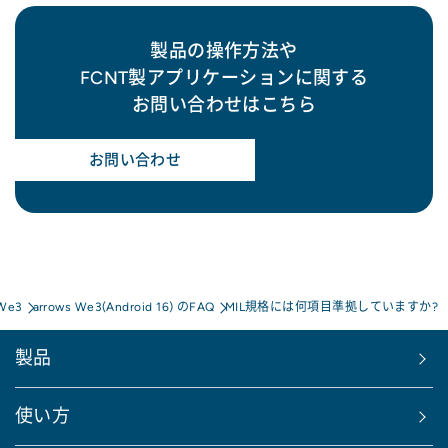
製品の操作方法や
FCNT製アプリケーションに関する
お問い合わせはこちら
お問い合わせ
 We3
arrows We3(Android 16) のFAQ
MIL規格には何項目準拠していますか?
製品
使い方