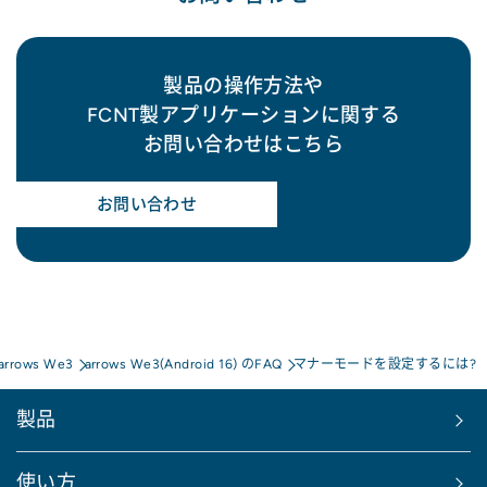
製品の操作方法や
FCNT製アプリケーションに関する
お問い合わせはこちら
お問い合わせ
arrows We3
arrows We3(Android 16) のFAQ
マナーモードを設定するには?
製品
使い方