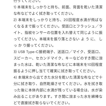
行ってください。
1) 本端末をしっかりと持ち、前面、背面を乾いた清潔
な布などでよく拭き取ってください。
2) 本端末をしっかりと持ち、20回程度水滴が飛ばな
くなるまで振ってください。受話口とフラッシュ／ラ
イト、指紋センサーの位置を入れ替えて同じように振
ってください。本端末を振り落とさない よ う に、 し
っ か り握ってください。
3) USB Type-C接続端子、送話口／マイク、受話口、
スピーカー、セカンドマイク、キーなどのすき間に溜
まった水は、乾いた清潔な布などに本端末を10回程度
振るように押し当てて確実に拭き取ってください。
4) 本端末から出てきた水分を乾いた清潔な布などで十
分に拭き取り、自然乾燥させてください。水を拭き取
った後に本体内部に水滴が残っている場合は、水が染
み出ることがあります。すき間に溜まった水を綿棒な
どで直接拭き取らないでください。