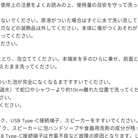
の使用上の注意をよくお読みの上、使用量の目安を守って洗っ
けないでください。原液がついた場合はすぐに水で洗い流して
け爪などの装飾品は外してください。本体に傷がつくおそれが
行ってください。
ください。
にとり、泡立ててください。本端末を手のひらに乗せ、前面
えたまま洗ってください。
ついた泡が完全になくなるまですすいでください。
道水）で蛇口やシャワーより約10cm離れた位置で洗ってく
さい。
ください。
ク、USB Type-C接続端子、スピーカーをすすいでください
イク、スピーカーに泡ハンドソープや食器用洗剤の成分が残
B Type-C接続端子は充電不良など故障の原因となります