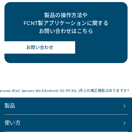
製品の操作方法や
FCNT製アプリケーションに関する
お問い合わせはこちら
お問い合わせ
arrows We3
arrows We3(Android 16) のFAQ
手ぶれ補正機能はありますか?
製品
使い方