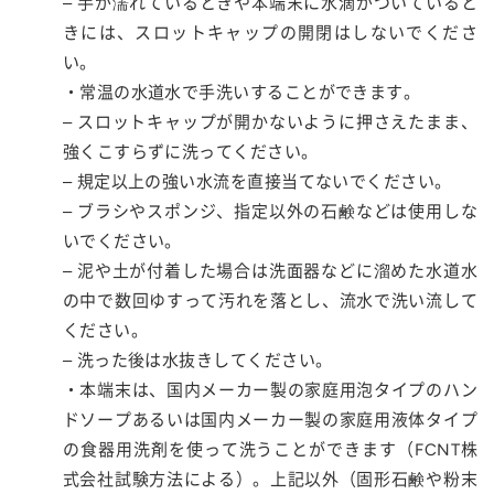
– 手が濡れているときや本端末に水滴がついていると
きには、スロットキャップの開閉はしないでくださ
い。
・常温の水道水で手洗いすることができます。
– スロットキャップが開かないように押さえたまま、
強くこすらずに洗ってください。
– 規定以上の強い水流を直接当てないでください。
– ブラシやスポンジ、指定以外の石鹸などは使用しな
いでください。
– 泥や土が付着した場合は洗面器などに溜めた水道水
の中で数回ゆすって汚れを落とし、流水で洗い流して
ください。
– 洗った後は水抜きしてください。
・本端末は、国内メーカー製の家庭用泡タイプのハン
ドソープあるいは国内メーカー製の家庭用液体タイプ
の食器用洗剤を使って洗うことができます（FCNT株
式会社試験方法による）。上記以外（固形石鹸や粉末