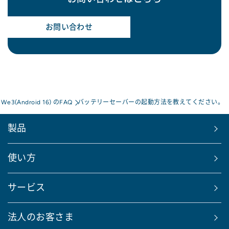
お問い合わせ
 We3(Android 16) のFAQ
バッテリーセーバーの起動方法を教えてください。
製品
使い方
サービス
法人のお客さま