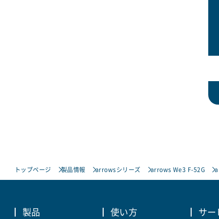
トップページ
製品情報
arrowsシリーズ
arrows We3 F-52G
a
製品
使い方
サー