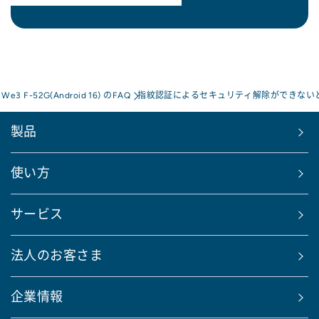
s We3 F-52G(Android 16) のFAQ
指紋認証によるセキュリティ解除ができない
製品
使い方
サービス
法人のお客さま
企業情報