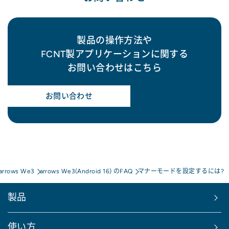
製品の操作方法や
FCNT製アプリケーションに関する
お問い合わせはこちら
お問い合わせ
arrows We3
arrows We3(Android 16) のFAQ
マナーモードを設定するには?
製品
使い方