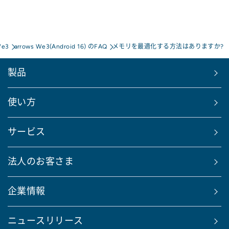
We3
arrows We3(Android 16) のFAQ
メモリを最適化する方法はありますか?
製品
使い方
サービス
法人のお客さま
企業情報
ニュースリリース