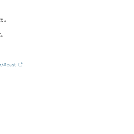
る。
ぶ。
r/#cast