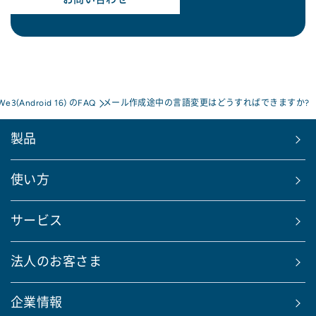
 We3(Android 16) のFAQ
メール作成途中の言語変更はどうすればできますか?
製品
使い方
サービス
法人のお客さま
企業情報