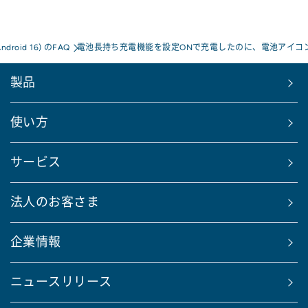
Android 16) のFAQ
電池長持ち充電機能を設定ONで充電したのに、電池アイコ
製品
使い方
サービス
法人のお客さま
企業情報
ニュースリリース