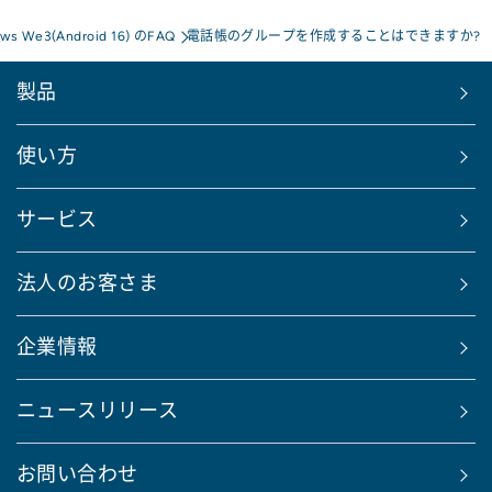
ows We3(Android 16) のFAQ
電話帳のグループを作成することはできますか?
製品
使い方
サービス
法人のお客さま
企業情報
ニュースリリース
お問い合わせ