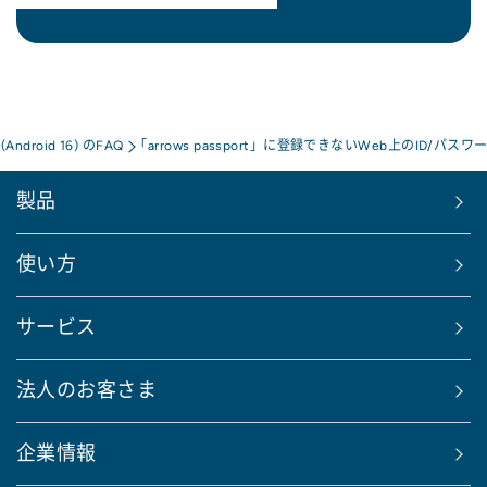
a(Android 16) のFAQ
「arrows passport」に登録できないWeb上のID/パス
製品
使い方
サービス
法人のお客さま
企業情報