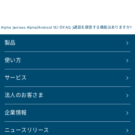
 Alpha
arrows Alpha(Android 16) のFAQ
通話を録音する機能はありますか?
製品
使い方
サービス
法人のお客さま
企業情報
ニュースリリース