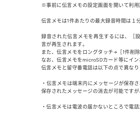
※事前に伝言メモの設定画面を開いて利用
伝言メモは1件あたりの最大録音時間は１
録音された伝言メモを再生するには、［設
言が再生されます。
また、伝言メモをロングタッチ→［1件削
なお、伝言メモをmicroSDカード等に
伝言メモと留守番電話は以下の点で異なり
・伝言メモは端末内にメッセージが保存さ
保存されたメッセージの消去が可能ですが
・伝言メモは電波の届かないところで電話