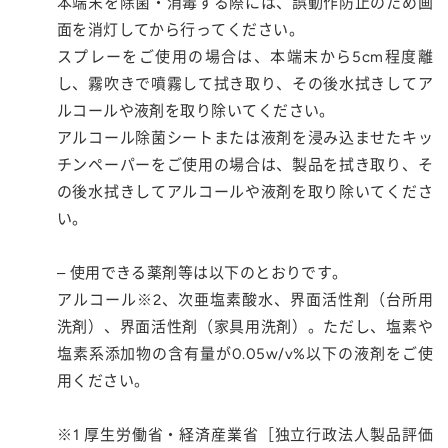
本端末を除菌・消毒する際には、誤動作防止のため画
面を消灯してから行ってください。
スプレーをご使用の場合は、本端末から5cm程度離
し、霧吹きで噴霧して拭き取り、その後水拭きしてア
ルコールや液剤を取り除いてください。
アルコール除菌シートまたは液剤を浸み込ませたキッ
チンペーパーをご使用の場合は、製品を拭き取り、そ
の後水拭きしてアルコールや液剤を取り除いてくださ
い。
– 使用できる薬剤等は以下のとおりです。
アルコール※2、次亜塩素酸水、界面活性剤（台所用
洗剤）、界面活性剤（家具用洗剤）。ただし、塩素や
塩素系添加物の含有量が0.05w/v%以下の液剤をご使
用ください。
※1 厚生労働省・経済産業省［独立行政法人製品評価