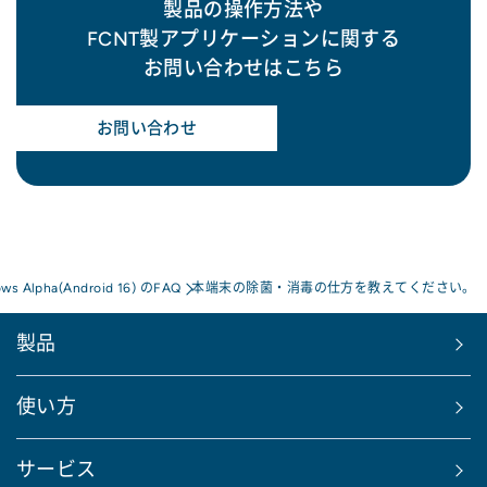
製品の操作方法や
FCNT製アプリケーションに関する
お問い合わせはこちら
お問い合わせ
ows Alpha(Android 16) のFAQ
本端末の除菌・消毒の仕方を教えてください。
製品
使い方
サービス