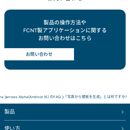
製品の操作方法や
FCNT製アプリケーションに関する
お問い合わせはこちら
お問い合わせ
ha
arrows Alpha(Android 16) のFAQ
「写真から壁紙を生成」とは何ですか?
製品
使い方