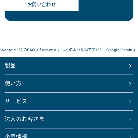
お問い合わせ
a(Android 16) のFAQ
「arrowsAI」はどのようなAIですか? 「Google Gem
製品
使い方
サービス
法人のお客さま
企業情報