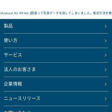
a(Android 16) のFAQ
間違って写真データを消してしまいました。復旧方法を教
製品
使い方
サービス
法人のお客さま
企業情報
ニュースリリース