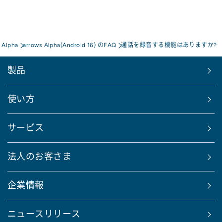
 Alpha
arrows Alpha(Android 16) のFAQ
通話を録音する機能はありますか?
製品
使い方
サービス
法人のお客さま
企業情報
ニュースリリース