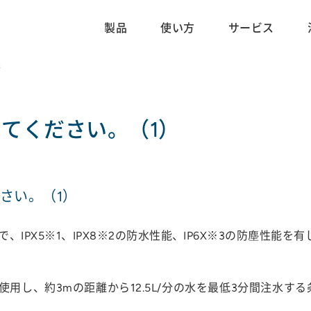
製品
使い方
サービス
連
てください。（1）
さい。（1）
IPX5※1、IPX8※2の防水性能、IP6X※3の防塵性能を
ズルを使用し、約3mの距離から12.5L/分の水を最低3分間注