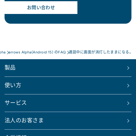
お問い合わせ
pha
arrows Alpha(Android 15) のFAQ
通話中に画面が消灯したままになる。
製品
使い方
サービス
法人のお客さま