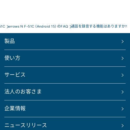
51C
arrows N F-51C (Android 15) のFAQ
通話を録音する機能はありますか?
製品
使い方
サービス
法人のお客さま
企業情報
ニュースリリース