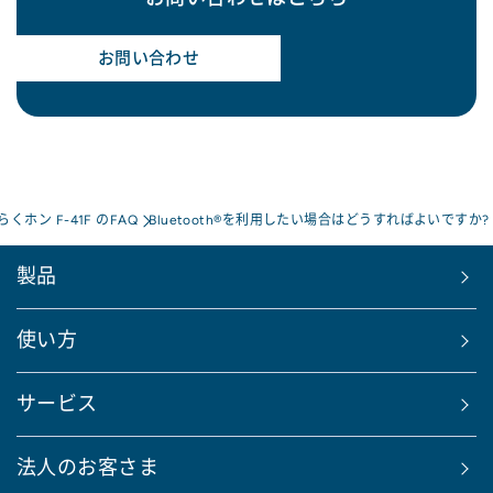
お問い合わせ
くホン F-41F のFAQ
Bluetooth®を利用したい場合はどうすればよいですか?
製品
使い方
サービス
法人のお客さま