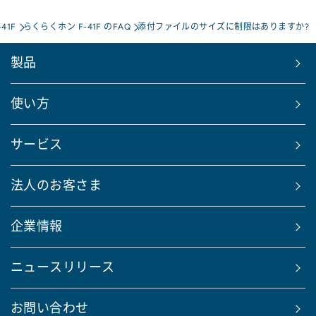
41F
らくらくホン F-41F のFAQ
添付ファイルのサイズに制限はありますか?
製品
使い方
サービス
法人のお客さま
企業情報
ニュースリリース
お問い合わせ