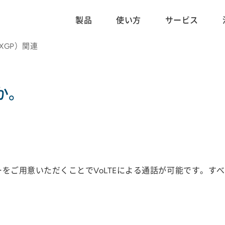
製品
使い方
サービス
（sXGP）関連
か。
stem）サーバーをご用意いただくことでVoLTEによる通話が可能