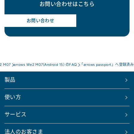
お問い合わせはこちら
お問い合わせ
e2 M07
arrows We2 M07(Android 15) のFAQ
「arrows passport」
製品
使い方
サービス
法人のお客さま