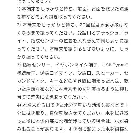
行ってください。
1) 本端末をしっかりと持ち、前面、背面を乾いた清潔
な布などでよく拭き取ってください。
2) 本端末をしっかりと持ち、20回程度水滴が飛ばな
くなるまで振ってください。受話口とフラッシュ／ラ
イト、指紋センサーの位置を入れ替えて同じように振
ってください。本端末を振り落とさないように、しっ
かり握ってください。
3) 指紋センサー、イヤホンマイク端子、USB Type-C
接続端子、送話口／マイク、受話口、スピーカー、セ
カンドマイク、キーなどのすき間に溜まった水は、乾
いた清潔な布などに本端末を10回程度振るように押し
当てて確実に拭き取ってください。
4) 本端末から出てきた水分を乾いた清潔な布などで十
分に拭き取り、自然乾燥させてください。水を拭き取
った後に本体内部に水滴が残っている場合は、水が染
み出ることがあります。すき間に溜まった水を綿棒な