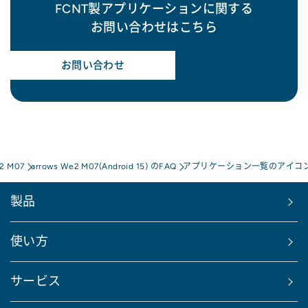
FCNT製アプリケーションに関する
お問い合わせはこちら
お問い合わせ
e2 M07
arrows We2 M07(Android 15) のFAQ
アプリケーション一覧のアイコ
製品
使い方
サービス