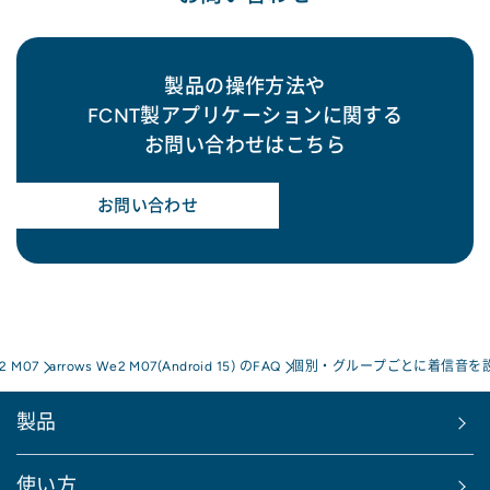
製品の操作方法や
FCNT製アプリケーションに関する
お問い合わせはこちら
お問い合わせ
e2 M07
arrows We2 M07(Android 15) のFAQ
個別・グループごとに着信音を
製品
使い方