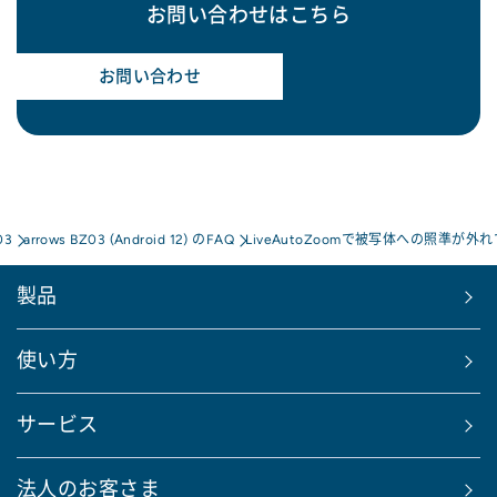
お問い合わせはこちら
お問い合わせ
03
arrows BZ03 (Android 12) のFAQ
LiveAutoZoomで被写体への照準
製品
使い方
サービス
法人のお客さま